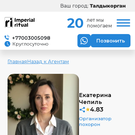
Ваш город:
20
лет мы
помогаем
+77003005098
Позвонить
Круглосуточно
Главная
Назад к Агентам
Екатерина
Чепиль
4.83
Организатор
похорон