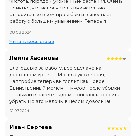
чистота, порядок, ухоженные растения. Очень
приятно, что исполнитель внимательно
относится ко всем просьбам и выполняет
работу с большим уважением. Теперь я
уверена, что место захоронения всегда будет
08.08.2024
выглядеть достойно.
Читать весь отзыв
Лейла Хасанова
★
★
★
★
★
Благодарю за работу, все сделано на
достойном уровне. Могила ухоженная,
надгробие теперь выглядит как новое.
Единственный момент – мусор после уборки
оставили в пакете рядом, пришлось просить
убрать. Но это мелочь, в целом довольна!
01.07.2024
Иван Сергеев
★
★
★
★
★