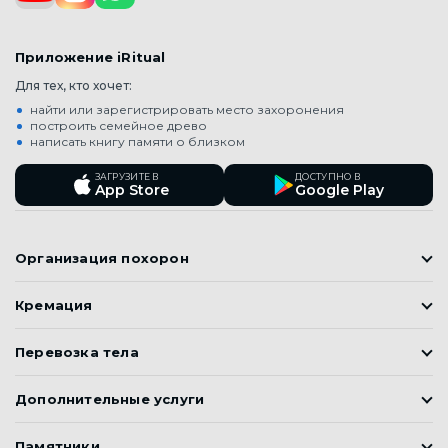
Приложение iRitual
Для тех, кто хочет:
найти или зарегистрировать место захоронения
построить семейное древо
написать книгу памяти о близком
ЗАГРУЗИТЕ В
ДОСТУПНО В
App Store
Google Play
Организация похорон
Православные похороны
Кремация
Мусульманские Похороны (Джаназа)
Кремация
Корейские похороны
Перевозка тела
Подготовка к похоронам
Груз 200
Дополнительные услуги
Элитные похороны
Ритуальный транспорт
Эконом похороны
Бальзамирование тела
Памятники