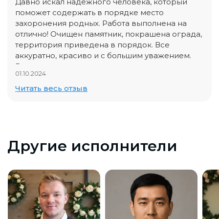
Давно искал надежного человека, который
поможет содержать в порядке место
захоронения родных. Работа выполнена на
отлично! Очищен памятник, покрашена ограда,
территория приведена в порядок. Все
аккуратно, красиво и с большим уважением.
Видно, что исполнитель ответственно подходит
01.10.2024
к своей работе.
Читать весь отзыв
Другие исполнители