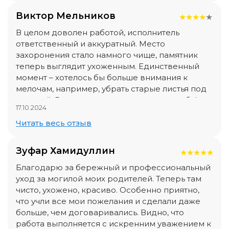
Виктор Мельников
★
★
★
★
★
В целом доволен работой, исполнитель
ответственный и аккуратный. Место
захоронения стало намного чище, памятник
теперь выглядит ухоженным. Единственный
момент – хотелось бы больше внимания к
мелочам, например, убрать старые листья под
оградой. В остальном все отлично, спасибо!
17.10.2024
Читать весь отзыв
Зуфар Хамидуллин
★
★
★
★
★
Благодарю за бережный и профессиональный
уход за могилой моих родителей. Теперь там
чисто, ухожено, красиво. Особенно приятно,
что учли все мои пожелания и сделали даже
больше, чем договаривались. Видно, что
работа выполняется с искренним уважением к