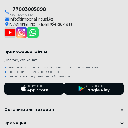
+77003005098
Круглосуточно
info@imperial-ritual.kz
г. Алматы, пр. Райымбека, 481а
Приложение iRitual
Для тех, кто хочет:
найти или зарегистрировать место захоронения
построить семейное древо
написать книгу памяти о близком
ЗАГРУЗИТЕ В
ДОСТУПНО В
App Store
Google Play
Организация похорон
Православные похороны
Кремация
Мусульманские Похороны (Джаназа)