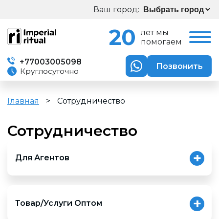
Ваш город:
20
лет мы
помогаем
+77003005098
Позвонить
Круглосуточно
Главная
>
Сотрудничество
Сотрудничество
Для Агентов
Данный вид сотрудничества подходит вам в случае
если вы имеете опыт в организации ритуальных услуг , и
готовы осуществлять работу на партнерской основе .
Товар/Услуги Оптом
Данный тип сотрудничества подходит вам, в случае