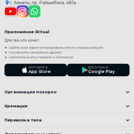
г. Алматы, пр. Райымбека, 481а
Отправить заявку
Приложение iRitual
Для тех, кто хочет:
найти или зарегистрировать место захоронения
Отправить заявку
построить семейное древо
написать книгу памяти о близком
ЗАГРУЗИТЕ В
ДОСТУПНО В
App Store
Google Play
Организация похорон
Православные похороны
Кремация
Мусульманские Похороны (Джаназа)
Кремация
Корейские похороны
Перевозка тела
Подготовка к похоронам
Перевозка тел умерших