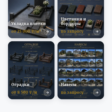
Цветники и
Укладка плитки
бордюры
от 25 000 ₸/м²
по запросу
Оградки
Навесы
от 8 500 ₸/м
по запросу