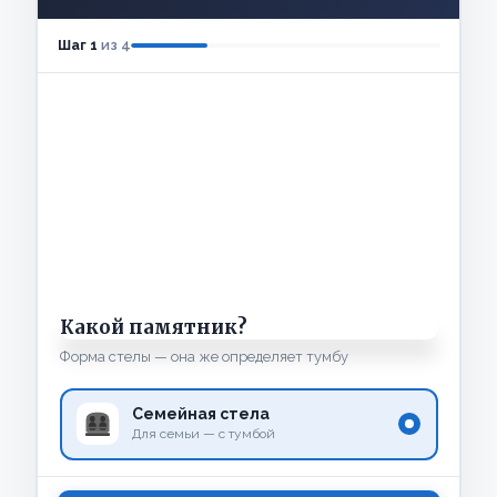
Шаг
1
из 4
Какой памятник?
Форма стелы — она же определяет тумбу
Семейная стела
Для семьи — с тумбой