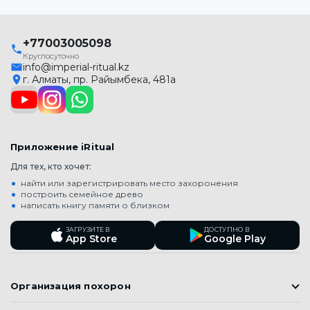
+77003005098
Круглосуточно
info@imperial-ritual.kz
г. Алматы, пр. Райымбека, 481а
Приложение iRitual
Для тех, кто хочет:
найти или зарегистрировать место захоронения
построить семейное древо
написать книгу памяти о близком
ЗАГРУЗИТЕ В
ДОСТУПНО В
App Store
Google Play
Организация похорон
Православные похороны