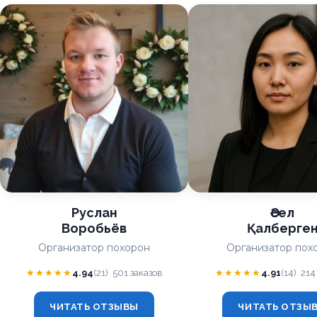
Руслан
Әсел
Воробьёв
Қалберге
Организатор похорон
Организатор пох
★★★★★
4.94
(21)
501 заказов
★★★★★
4.91
(14)
214
ЧИТАТЬ ОТЗЫВЫ
ЧИТАТЬ ОТЗЫ