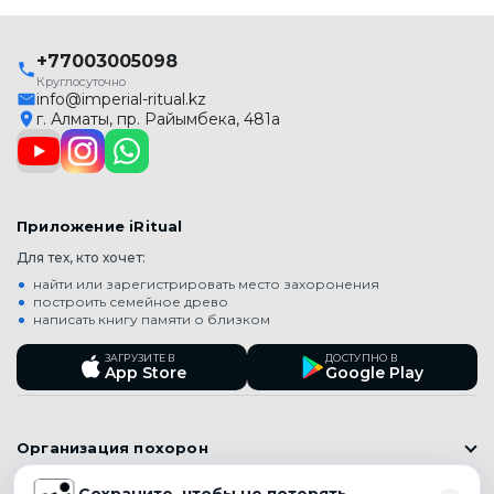
+77003005098
Круглосуточно
info@imperial-ritual.kz
г. Алматы, пр. Райымбека, 481а
Приложение iRitual
Для тех, кто хочет:
найти или зарегистрировать место захоронения
построить семейное древо
написать книгу памяти о близком
ЗАГРУЗИТЕ В
ДОСТУПНО В
App Store
Google Play
Организация похорон
Православные похороны
Сохраните, чтобы не потерять