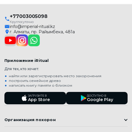
+77003005098
Круглосуточно
info@imperial-ritual.kz
г. Алматы, пр. Райымбека, 481а
Приложение iRitual
Для тех, кто хочет:
найти или зарегистрировать место захоронения
построить семейное древо
написать книгу памяти о близком
ЗАГРУЗИТЕ В
ДОСТУПНО В
App Store
Google Play
Организация похорон
Православные похороны