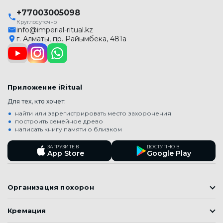
+77003005098
Круглосуточно
info@imperial-ritual.kz
г. Алматы, пр. Райымбека, 481а
Приложение iRitual
Для тех, кто хочет:
найти или зарегистрировать место захоронения
построить семейное древо
написать книгу памяти о близком
ЗАГРУЗИТЕ В
ДОСТУПНО В
App Store
Google Play
Организация похорон
Православные похороны
Кремация
Мусульманские Похороны (Джаназа)