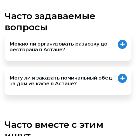
Часто задаваемые
вопросы
Можно ли организовать развозку до
ресторана в Астане?
Да конечно. Есть 2 варианта решения:
Первый - до ресторана может довезти
катафалк.
Могу ли я заказать поминальный обед
на дом из кафе в Астане?
Вариант второй- для доставки гостей в
Да конечно. Эта услуга доступна не для всех городов.
ресторан и последующей развозки, мы
можем организовать отдельный
Для уточнения, свяжитесь по телефонам, указанным
пассажирский автобус вместительностью до
выше.
20-ти человек.
Часто вместе с этим
ищут