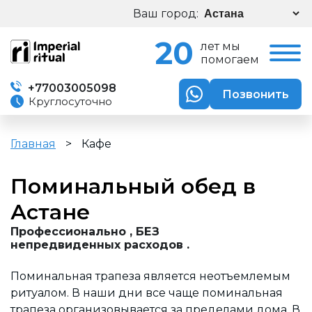
Ваш город:
20
лет мы
помогаем
+77003005098
Позвонить
Круглосуточно
Главная
>
Кафе
Поминальный обед в
Астане
Профессиона
льно , БЕЗ
непредвиденных расходов .
Поминальная трапеза является неотъемлемым
ритуалом. В наши дни все чаще поминальная
трапеза организовывается за пределами дома. В