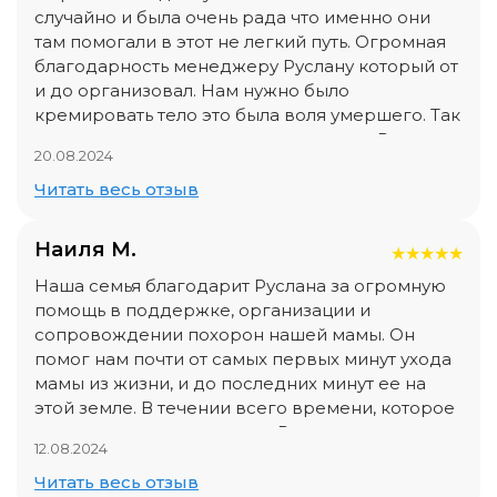
момент и попрощаться с отцом. Если вы не
случайно и была очень рада что именно они
хотите дергаться и волноваться в такой
там помогали в этот не легкий путь. Огромная
тяжелый момент, то без размышлений,
благодарность менеджеру Руслану который от
обращайтесь в эту компанию, заплатите, это
и до организовал. Нам нужно было
того стоит. Поверьте.
кремировать тело это была воля умершего. Так
как впервые с таким столкнулись нам Руслан
20.08.2024
все организовал. Был рядом и помогал до
конца во всем. Ведь не легко нужно было
Читать весь отзыв
везти тело до Новосибирска. Отличная
слаженная команда!!! Процветания вашей
Наиля М.
★
★
★
★
★
компании! Вы желаете очень благое дело!
Наша семья благодарит Руслана за огромную
помощь в поддержке, организации и
сопровождении похорон нашей мамы. Он
помог нам почти от самых первых минут ухода
мамы из жизни, и до последних минут ее на
этой земле. В течении всего времени, которое
он посвятил нашему горю, Руслан чутко
12.08.2024
прислушивался к нашим желаниям, выполняя
свою работу в соответствии с требованиями
Читать весь отзыв