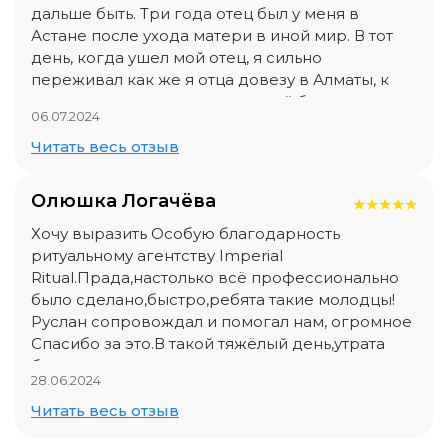
дальше быть. Три года отец был у меня в
Астане после ухода матери в иной мир. В тот
день, когда ушел мой отец, я сильно
переживал как же я отца довезу в Алматы, к
могиле матери, где рядом с ней было
06.07.2024
приготовлено место для отца. Я боялся не
довезти отца, не знал на чем везти. Но, в этот
Читать весь отзыв
день Аллах не дал мне упасть лицом в грязь. Ко
мне на помощь подоспел Руслан с ритуальной
Олюшка Логачëва
★
★
★
★
★
услуги Империал. Буквально ОТ и ДО провел
всю процедуру прощания с отцом. РУСЛАН
Хочу выразить Особую благодарность
продумал и просчитал детально всё.
ритуальному агентству Imperial
Организовал вылет с Астаны, сам встретил нас
Ritual.Прада,настолько всё профессионально
в Алматы. Я благодарен Руслану и Империал за
было сделано,быстро,ребята такие молодцы!
проведенную работу. Дай Аллах здоровья вам
Руслан сопровождал и помогал нам, огромное
и вашим близким. Рақмет көп көп сіздерге!!! Вы
Спасибо за это.В такой тяжёлый день,утрата
проффесионалы своего дела!
близкого человека,когда очень сложно
28.06.2024
собрать все мысли в одно целое,мы не
пожалели,а даже наоборот,что нам
Читать весь отзыв
посоветовали данное агенство.Дай Бог