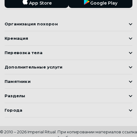
App Store
Google Play
Организация похорон
Православные похороны
Кремация
Мусульманские Похороны (Джаназа)
Кремация
Корейские похороны
Перевозка тела
Подготовка к похоронам
Груз 200
Дополнительные услуги
Элитные похороны
Ритуальный транспорт
Эконом похороны
Бальзамирование тела
Памятники
Эксгумация тела
Памятники
Ритуальные услуги в кредит
Разделы
Благоустройство
Перезахоронение
Приложение
Города
Оркестр на похороны
Блог
Копка могил
Алматы
Шымкент
Каталог
Сохранение тела
Талдыкорган
Астана
О нас
© 2010 – 2026 Imperial Ritual. При копировании материалов ссылка