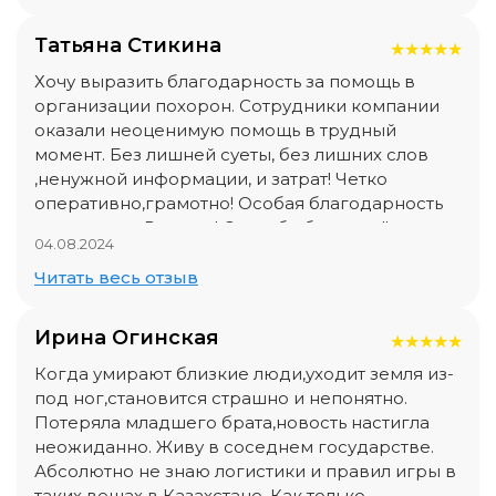
похорон по Исламу. Благодарим Руслана и
компанию Imperial Ritual за помощь в трудное
Татьяна Стикина
★
★
★
★
★
и тяжелое время.
Хочу выразить благодарность за помощь в
организации похорон. Сотрудники компании
оказали неоценимую помощь в трудный
момент. Без лишней суеты, без лишних слов
,ненужной информации, и затрат! Четко
оперативно,грамотно! Особая благодарность
менеджеру Руслану! Спасибо большое!!
04.08.2024
Читать весь отзыв
Ирина Огинская
★
★
★
★
★
Когда умирают близкие люди,уходит земля из-
под ног,становится страшно и непонятно.
Потеряла младшего брата,новость настигла
неожиданно. Живу в соседнем государстве.
Абсолютно не знаю логистики и правил игры в
таких вещах в Казахстане. Как только