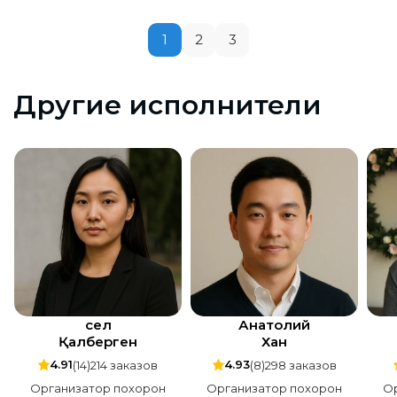
процветания и удачи ребятам с агенства!Они
реально,помогли,все сделали на высшем
1
2
3
уровне для того,чтобы проводить нашего папу
в Последний путь.Благодарю Вас,Руслан и его
команда!
Другие исполнители
Әсел
Анатолий
Қалберген
Хан
4.91
4.93
(14)
214 заказов
(8)
298 заказов
Организатор похорон
Организатор похорон
О