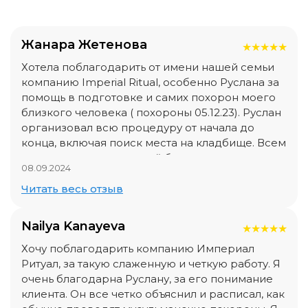
Жанара Жетенова
★
★
★
★
★
Хотела поблагодарить от имени нашей семьи
компанию Imperial Ritual, особенно Руслана за
помощь в подготовке и самих похорон моего
близкого человека ( похороны 05.12.23). Руслан
организовал всю процедуру от начала до
конца, включая поиск места на кладбище. Всем
кто столкнется с потерей близкого
08.09.2024
рекомендую данную компанию, они
отработали на все 100%. К сожалению, мы все
Читать весь отзыв
не вечны, приходим и уходим из этого мира.
Nailya Kanayeva
★
★
★
★
★
Хочу поблагодарить компанию Империал
Ритуал, за такую слаженную и четкую работу. Я
очень благодарна Руслану, за его понимание
клиента. Он все четко объяснил и расписал, как