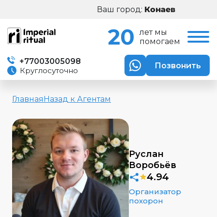
Ваш город:
20
лет мы
помогаем
+77003005098
Позвонить
Круглосуточно
Главная
Назад к Агентам
Руслан
Воробьёв
4.94
Организатор
похорон