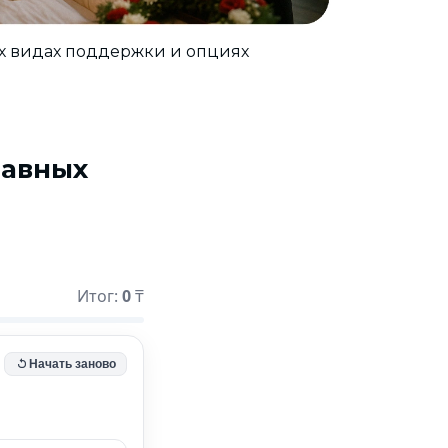
х видах поддержки и опциях
лавных
Итог:
0
₸
Начать заново