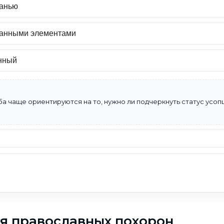
канью
ванными элементами
нный
а чаще ориентируются на то, нужно ли подчеркнуть статус усопш
я православных похорон