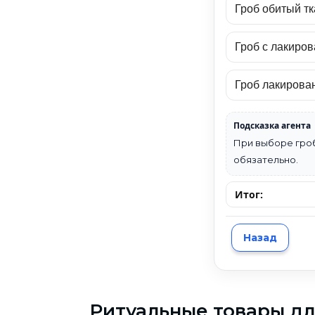
Гроб обитый т
Гроб с лакиро
Гроб лакирова
Подсказка агента
При выборе гроб
обязательно.
Итог:
Назад
Ритуальные товары дл