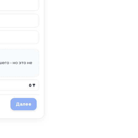
его - но это не
0 ₸
Далее