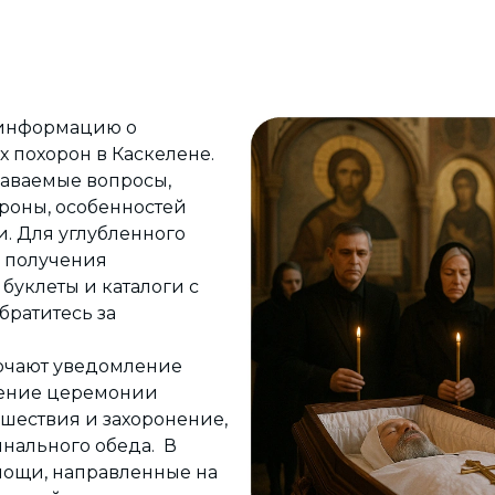
 информацию о
 похорон в Каскелене.
даваемые вопросы,
роны, особенностей
. Для углубленного
и получения
буклеты и каталоги с
ратитесь за
.
ючают уведомление
дение церемонии
шествия и захоронение,
нального обеда. В
мощи, направленные на