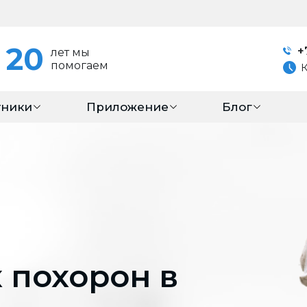
20
+
лет мы
помогаем
тники
Приложение
Блог
 похорон в