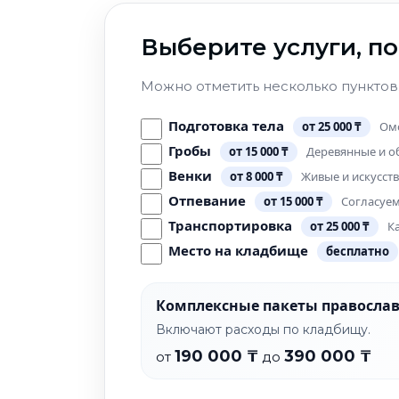
Выберите услуги, п
Можно отметить несколько пунктов.
Подготовка тела
от 25 000 ₸
Омо
Гробы
от 15 000 ₸
Деревянные и о
Венки
от 8 000 ₸
Живые и искусст
Отпевание
от 15 000 ₸
Согласуем
Транспортировка
от 25 000 ₸
К
Место на кладбище
бесплатно
Комплексные пакеты православ
Включают расходы по кладбищу.
190 000 ₸
390 000 ₸
от
до