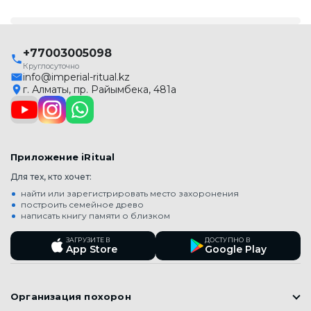
+77003005098
Круглосуточно
info@imperial-ritual.kz
г. Алматы, пр. Райымбека, 481а
Приложение iRitual
Для тех, кто хочет:
найти или зарегистрировать место захоронения
построить семейное древо
написать книгу памяти о близком
ЗАГРУЗИТЕ В
ДОСТУПНО В
App Store
Google Play
Организация похорон