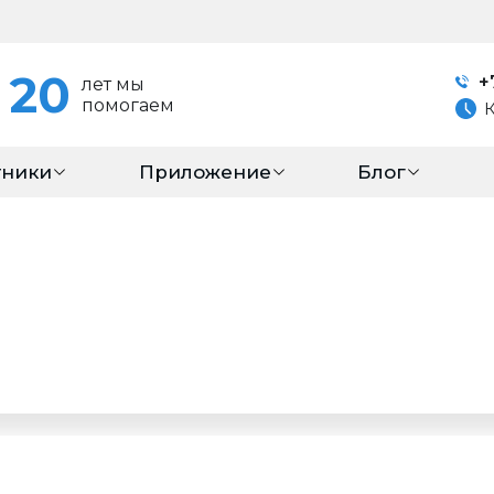
20
+
лет мы
помогаем
тники
Приложение
Блог
 случае если вы имеете опыт в организации ритуальных услуг , 