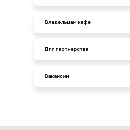
Данный тип сотрудничества подходит вам,
ассортимента товаров/услуг для организа
Владельцам кафе
Данный тип сотрудничества подходит вам
проведения поминальных трапез и готовы 
Для партнерства
Данный тип сотрудничества подходит вам,
ритуальных услуг на партнерской основе п
Вакансии
Данный тип сотрудничества подходит вам,
работодателя или партнера.