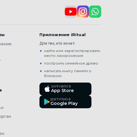
лы
Приложение iRitual
Для тех, кто хочет:
жение
найти или зарегистрировать
место захоронения
г
построить семейное древо
написать книгу памяти о
близком
ЗАГРУЗИТЕ В
а
App Store
ы
ДОСТУПНО В
Google Play
нт
орган
ен