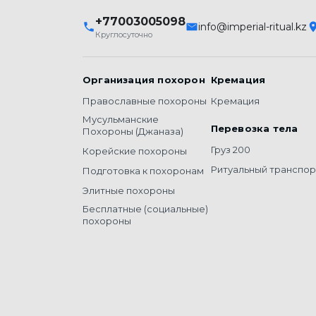
+77003005098
info@imperial-ritual.kz
Круглосуточно
Организация похорон
Кремация
Православные похороны
Кремация
Мусульманские
Перевозка тела
Похороны (Джаназа)
Груз 200
Корейские похороны
Ритуальный транспор
Подготовка к похоронам
Элитные похороны
Бесплатные (социальные)
похороны