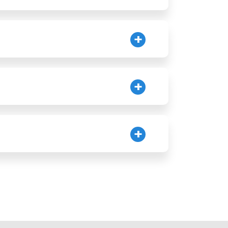
услугами, находитесь в поиске широкого
Отправить заявку
т и соответствующее меню для
Отправить заявку
сь в подрядчике, для организации
Отправить заявку
 ритуальной сфере и находитесь в поиске
Отправить заявку