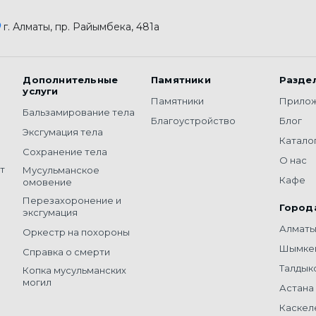
г. Алматы, пр. Райымбека, 481а
Дополнительные
Памятники
Разде
услуги
Памятники
Прило
Бальзамирование тела
Благоустройство
Блог
Эксгумация тела
Катало
Сохранение тела
О нас
т
Мусульманское
Кафе
омовение
Перезахоронение и
Город
эксгумация
Алмат
Оркестр на похороны
Шымке
Справка о смерти
Талдык
Копка мусульманских
могил
Астана
Каскел