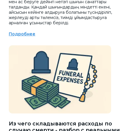
мен ас беруге дейінгі негізгі шығын санаттары
талданды. Қандай шығындардың міндетті екені,
қайсысын кейінге қалдыруға болатыны түсіндіріліп,
жерлеуді артық төлемсіз, тиімді ұйымдастыруға
арналған ұсыныстар берілді.
Подробнее
Из чего складываются расходы по
случаю смерти - разбор с реальными