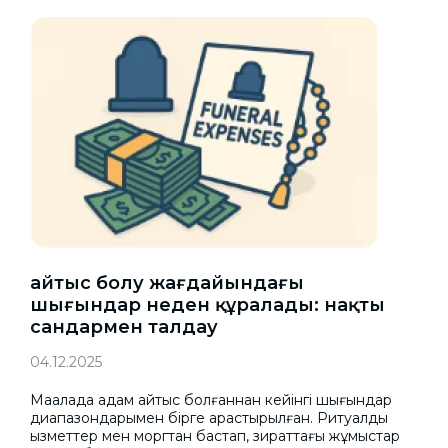
Қайтыс болу жағдайындағы
шығындар неден құралады: нақты
сандармен талдау
04.12.2025
Мақалада адам қайтыс болғаннан кейінгі шығындар
диапазондарымен бірге қарастырылған. Ритуалдық
қызметтер мен моргтан бастап, зираттағы жұмыстар