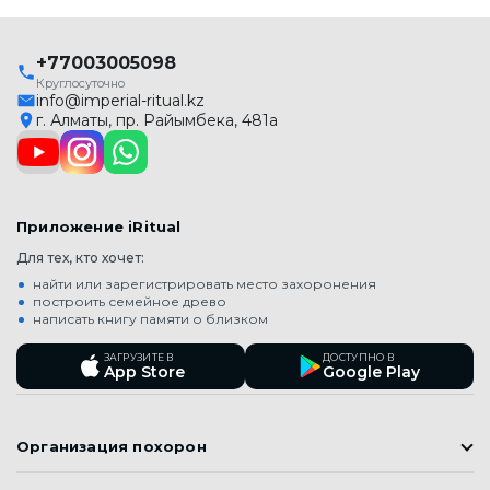
+77003005098
Круглосуточно
info@imperial-ritual.kz
г. Алматы, пр. Райымбека, 481а
Приложение iRitual
Для тех, кто хочет:
найти или зарегистрировать место захоронения
построить семейное древо
написать книгу памяти о близком
ЗАГРУЗИТЕ В
ДОСТУПНО В
App Store
Google Play
Организация похорон
Православные похороны