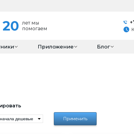
20
+
лет мы
помогаем
тники
Приложение
Блог
ировать
Применить