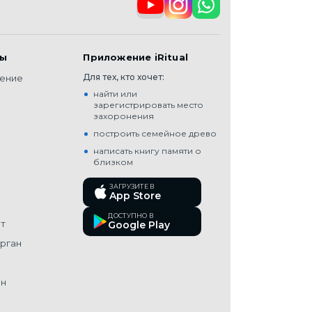
лы
Приложение iRitual
Для тех, кто хочет:
ение
найти или
зарегистрировать место
захоронения
построить семейное древо
написать книгу памяти о
близком
а
ЗАГРУЗИТЕ В
App Store
ДОСТУПНО В
т
Google Play
рган
ен