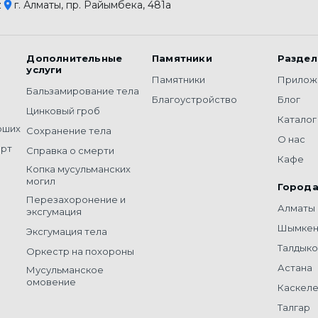
z
г. Алматы, пр. Райымбека, 481а
Дополнительные
Памятники
Разде
услуги
Памятники
Прилож
Бальзамирование тела
Благоустройство
Блог
Цинковый гроб
Каталог
рших
Сохранение тела
О нас
орт
Справка о смерти
Кафе
Копка мусульманских
могил
Город
Перезахоронение и
Алматы
эксгумация
Шымкен
Эксгумация тела
Талдыко
Оркестр на похороны
Астана
Мусульманское
омовение
Каскел
Талгар