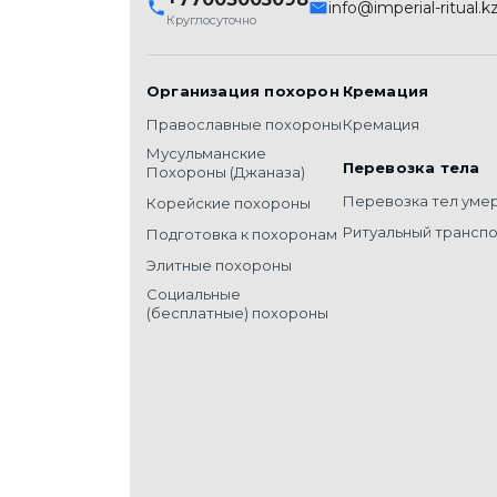
info@imperial-ritual.k
Круглосуточно
Организация похорон
Кремация
Православные похороны
Кремация
Мусульманские
Перевозка тела
Похороны (Джаназа)
Перевозка тел уме
Корейские похороны
Ритуальный трансп
Подготовка к похоронам
Элитные похороны
Социальные
(бесплатные) похороны