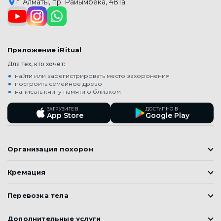
г. Алматы, пр. Райымбека, 481а
Приложение iRitual
Для тех, кто хочет:
найти или зарегистрировать место захоронения
построить семейное древо
написать книгу памяти о близком
ЗАГРУЗИТЕ В
ДОСТУПНО В
App Store
Google Play
Организация похорон
Православные похороны
Кремация
Мусульманские Похороны (Джаназа)
Кремация
Корейские похороны
Перевозка тела
Подготовка к похоронам
Перевозка тел умерших
Дополнительные услуги
Элитные похороны