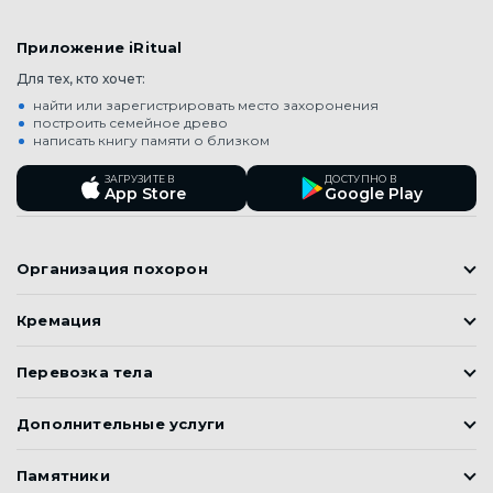
Приложение iRitual
Для тех, кто хочет:
найти или зарегистрировать место захоронения
построить семейное древо
написать книгу памяти о близком
ЗАГРУЗИТЕ В
ДОСТУПНО В
App Store
Google Play
Организация похорон
Православные похороны
Кремация
Мусульманские Похороны (Джаназа)
Кремация
Корейские похороны
Перевозка тела
Подготовка к похоронам
Перевозка тел умерших
Дополнительные услуги
Элитные похороны
Ритуальный транспорт
Социальные (бесплатные) похороны
Бальзамирование тела
Памятники
Цинковый гроб