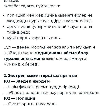
айтады.
Қажет болса, агент үйге келіп:
полиция мен медицина қызметкерлеріне
жағдайды дұрыс түсіндіруге көмектеседі;
артық күдік тудырмайтындай жауаптарды
түсіндіреді;
құжаттарды қарап шығады.
Бұл — денені моргқа негізсіз алып кету қаупін
азайтады және
медициналық қайтыс болу
туралы анықтаманы
жылдам рәсімдеуге
мүмкіндік береді.
2. Экстрен қызметтерді шақырыңыз
103 — Жедел жәрдем
— Өлім фактісін ресми түрде тіркейді.
— «Өлімді констатациялау парағын» толтырады.
102 — Полиция
— Оқиға орнын тексереді.