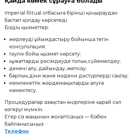
Қайда көмек сұрауға болады
Imperial Ritual отбасыға бірінші қоңыраудан
бастап қолдау көрсетеді.
Біздің қызметтер:
жерлеуді ұйымдастыру бойынша тегін
консультация;
тәулік бойы қызмет көрсету;
құжаттарды рәсімдеуде толық сүйемелдеу;
денені алу, дайындау, жеткізу;
барлық діни және мәдени дәстүрлерді сақтау;
мемлекеттік жәрдемақыларды алуға
көмектесу.
Процедуралар Қазақстан өңірлеріне қарай сәл
өзгеруі мүмкін.
Егер сіз жақынын жоғалтсаңыз — бізбен
байланысыңыз:
Телефон