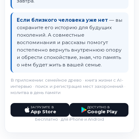
завтра.
Если близкого человека уже нет
— вы
сохраните его историю для будущих
поколений. А совместные
воспоминания и рассказы помогут
постепенно вернуть внутреннюю опору
и обрести спокойствие, зная, что память
о нём будет жить в вашей семье.
В приложении: семейное древо · книга жизни с AI-
интервью · поиск и регистрация мест захоронений ·
молитва в день памяти
ЗАГРУЗИТЕ В
ДОСТУПНО В
App Store
Google Play
Бесплатно · для iPhone и Android