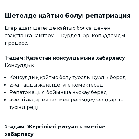
Шетелде қайтыс болу: репатриация
Егер адам шетелде қайтыс болса, денені
Қазақстанға қайтару — күрделі әрі көпқадамды
процесс.
1-қадам: Қазақстан консулдығына хабарласу
Консулдық:
Консулдық қайтыс болу туралы куәлік береді
Құжаттарды жеңілдетуге көмектеседі
Репатриация бойынша нұсқау береді
Қажетті аудармалар мен рәсімдеу жолдарын
түсіндіреді
2-қадам: Жергілікті ритуал қызметіне
хабарласу