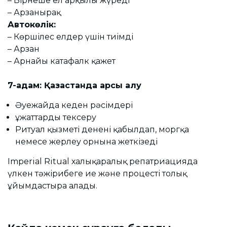
– Бірнеше ел арқылы жүреді
– Арзанырақ
Автокөлік:
– Көршілес елдер үшін тиімді
– Арзан
– Арнайы катафалк қажет
7-қадам: Қазақстанда қарсы алу
Әуежайда кеден рәсімдері
Құжаттарды тексеру
Ритуал қызметі денені қабылдап, моргқа
немесе жерлеу орнына жеткізеді
Imperial Ritual халықаралық репатриацияда
үлкен тәжірибеге ие және процесті толық
ұйымдастыра алады.