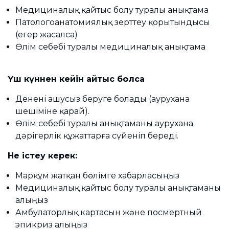
Медициналық қайтыс болу туралы анықтама
Патологоанатомиялық зерттеу қорытындысы
(егер жасалса)
Өлім себебі туралы медициналық анықтама
Үш күннен кейін қайтыс болса
Денені ашусыз беруге болады (аурухана
шешіміне қарай).
Өлім себебі туралы анықтаманы аурухана
дәрігерлік құжаттарға сүйеніп береді.
Не істеу керек:
Марқұм жатқан бөлімге хабарласыңыз
Медициналық қайтыс болу туралы анықтаманы
алыңыз
Амбулаторлық картасын және посмертный
эпикриз алыңыз