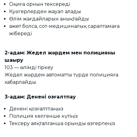
Оқиға орнын тексереді
Куәгерлерден жауап алады
Өлім жағдайларын анықтайды
Қажет болса, сот-медициналық сараптамаға
жібереді
2-қадам: Жедел жәрдем мен полицияны
шақыру
103 — өлімді тіркеу
Жедел жәрдем автоматты түрде полицияға
хабарлайды.
3-қадам: Денені қозғалтпау
Денені қозғалтпаңыз
Полиция келгенше күтіңіз
Тексеру аяқталғанша орынды өзгерпеңіз