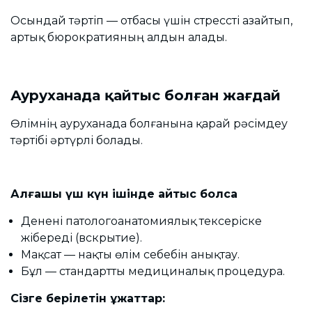
Осындай тәртіп — отбасы үшін стрессті азайтып,
артық бюрократияның алдын алады.
Ауруханада қайтыс болған жағдай
Өлімнің ауруханада болғанына қарай рәсімдеу
тәртібі әртүрлі болады.
Алғашқы үш күн ішінде қайтыс болса
Денені патологоанатомиялық тексеріске
жібереді (вскрытие).
Мақсат — нақты өлім себебін анықтау.
Бұл — стандартты медициналық процедура.
Сізге берілетін құжаттар: