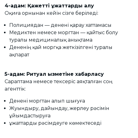
4-қадам: Қажетті құжаттарды алу
Оқиға орнынан кейін сізге беріледі:
Полициядан — денені қарау хаттамасы
Медиктен немесе моргтан — қайтыс болу
туралы медициналық анықтама
Дененің қай моргқа жеткізілгені туралы
ақпарат
5-қадам: Ритуал қызметіне хабарласу
Сараптама немесе тексеріс аяқталған соң
агенттік:
Денені моргтан алып шығуға
Жуындыру, дайындау, жерлеу рәсімін
ұйымдастыруға
Құжаттарды рәсімдеуге көмектеседі