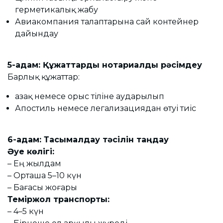
герметикалық жабу
Авиакомпания талаптарына сай контейнер
дайындау
5-қадам: Құжаттарды нотариалды рәсімдеу
Барлық құжаттар:
Қазақ немесе орыс тіліне аударылып
Апостиль немесе легализациядан өтуі тиіс
6-қадам: Тасымалдау тәсілін таңдау
Әуе көлігі:
– Ең жылдам
– Орташа 5–10 күн
– Бағасы жоғары
Теміржол транспорты:
– 4–5 күн