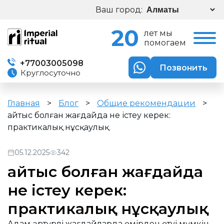
Ваш город:
20
лет мы
помогаем
+77003005098
Позвонить
Круглосуточно
Главная
>
Блог
>
Общие рекомендации
>
Қайтыс болған жағдайда не істеу керек:
практикалық нұсқаулық
05.12.2025
342
Қайтыс болған жағдайда
не істеу керек:
практикалық нұсқаулық
Адам әртүрлі жағдайларда өмірден өтуі мүмкін,