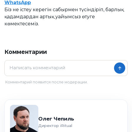
WhatsApp
Біз не істеу керегін сабырмен түсіндіріп, барлық
қадамдардан артық уайымсыз өтуге
көмектесеміз.
Комментарии
Комментарий появится после модерации.
Олег Чепиль
Директор iRitual