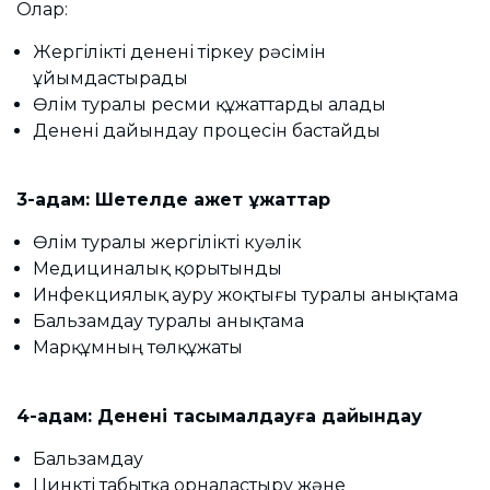
Олар:
Жергілікті денені тіркеу рәсімін
ұйымдастырады
Өлім туралы ресми құжаттарды алады
Денені дайындау процесін бастайды
3-қадам: Шетелде қажет құжаттар
Өлім туралы жергілікті куәлік
Медициналық қорытынды
Инфекциялық ауру жоқтығы туралы анықтама
Бальзамдау туралы анықтама
Марқұмның төлқұжаты
4-қадам: Денені тасымалдауға дайындау
Бальзамдау
Цинкті табытқа орналастыру және