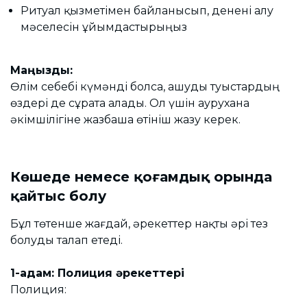
Ритуал қызметімен байланысып, денені алу
мәселесін ұйымдастырыңыз
Маңызды:
Өлім себебі күмәнді болса, ашуды туыстардың
өздері де сұрата алады. Ол үшін аурухана
әкімшілігіне жазбаша өтініш жазу керек.
Көшеде немесе қоғамдық орында
қайтыс болу
Бұл төтенше жағдай, әрекеттер нақты әрі тез
болуды талап етеді.
1-қадам: Полиция әрекеттері
Полиция: