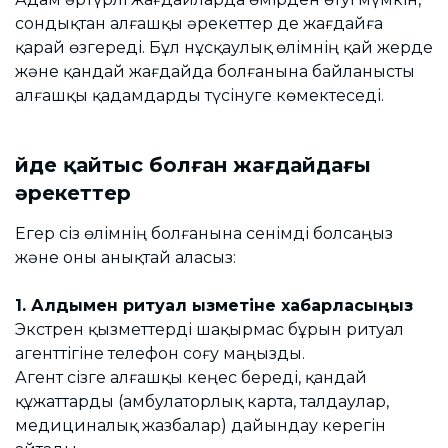
сондықтан алғашқы әрекеттер де жағдайға
қарай өзгереді. Бұл нұсқаулық өлімнің қай жерде
және қандай жағдайда болғанына байланысты
алғашқы қадамдарды түсінуге көмектеседі.
Үйде қайтыс болған жағдайдағы
әрекеттер
Егер сіз өлімнің болғанына сенімді болсаңыз
және оны анықтай аласыз:
1. Алдымен ритуал қызметіне хабарласыңыз
Экстрен қызметтерді шақырмас бұрын ритуал
агенттігіне телефон соғу маңызды.
Агент сізге алғашқы кеңес береді, қандай
құжаттарды (амбулаторлық карта, талдаулар,
медициналық жазбалар) дайындау керегін