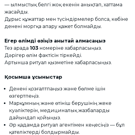
— Қылмыстық белгі жоқ екенін анықтап, хаттама
жасайды.
Дұрыс құжаттар мен түсіндірмелер болса, көбіне
денені моргқа апару қажет болмайды.
Егер өлімді өзіңіз анықтай алмасаңыз
Тез арада
103
номеріне хабарласыңыз.
Дәрігер өлім фактісін тіркейді.
Артынша ритуал қызметіне хабарласыңыз.
Қосымша ұсыныстар
Денені қозғалтпаңыз және бөлме ішін
өзгертпеңіз.
Марқұмның және өтініш берушінің жеке
куәліктерін, медициналық жазбаларды
дайындап қойыңыз.
Әр қадамда ритуал агентімен кеңесіңіз — бұл
қателіктерді болдырмайды.