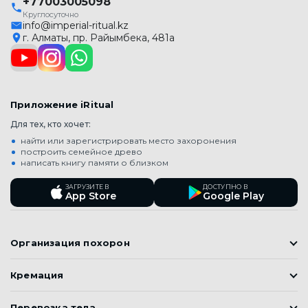
+77003005098
Круглосуточно
info@imperial-ritual.kz
г. Алматы, пр. Райымбека, 481а
Приложение iRitual
Для тех, кто хочет:
найти или зарегистрировать место захоронения
построить семейное древо
написать книгу памяти о близком
ЗАГРУЗИТЕ В
ДОСТУПНО В
App Store
Google Play
Организация похорон
Православные похороны
Кремация
Мусульманские Похороны (Джаназа)
Кремация
Корейские похороны
Перевозка тела