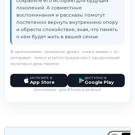
сохраните его историю для будущих
поколений. А совместные
воспоминания и рассказы помогут
постепенно вернуть внутреннюю опору
и обрести спокойствие, зная, что память
о нём будет жить в вашей семье.
В приложении: семейное древо · книга жизни с AI-
интервью · поиск и регистрация мест захоронений ·
молитва в день памяти
ЗАГРУЗИТЕ В
ДОСТУПНО В
App Store
Google Play
Бесплатно · для iPhone и Android