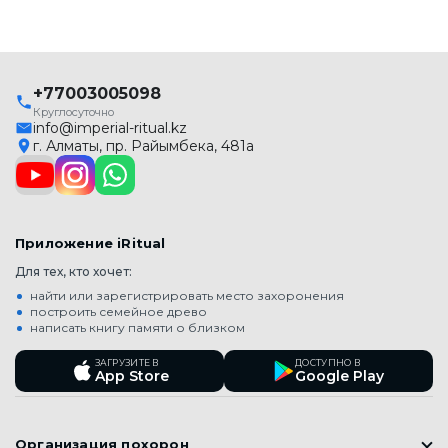
+77003005098
Круглосуточно
info@imperial-ritual.kz
г. Алматы, пр. Райымбека, 481а
Приложение iRitual
Для тех, кто хочет:
найти или зарегистрировать место захоронения
построить семейное древо
написать книгу памяти о близком
ЗАГРУЗИТЕ В
ДОСТУПНО В
App Store
Google Play
Организация похорон