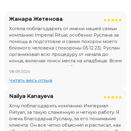
Жанара Жетенова
★
★
★
★
★
Хотела поблагодарить от имени нашей семьи
компанию Imperial Ritual, особенно Руслана за
помощь в подготовке и самих похорон моего
близкого человека ( похороны 05.12.23). Руслан
организовал всю процедуру от начала до
конца, включая поиск места на кладбище. Всем
кто столкнется с потерей близкого
08.09.2024
рекомендую данную компанию, они
отработали на все 100%. К сожалению, мы все
Читать весь отзыв
не вечны, приходим и уходим из этого мира.
Nailya Kanayeva
★
★
★
★
★
Хочу поблагодарить компанию Империал
Ритуал, за такую слаженную и четкую работу. Я
очень благодарна Руслану, за его понимание
клиента. Он все четко объяснил и расписал, как