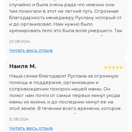
момент и попрощаться с отцом. Если вы не
случайно и была очень рада что именно они
хотите дергаться и волноваться в такой
там помогали в этот не легкий путь. Огромная
тяжелый момент, то без размышлений,
благодарность менеджеру Руслану который от
обращайтесь в эту компанию, заплатите, это
и до организовал. Нам нужно было
того стоит. Поверьте.
кремировать тело это была воля умершего. Так
как впервые с таким столкнулись нам Руслан
20.08.2024
все организовал. Был рядом и помогал до
конца во всем. Ведь не легко нужно было
Читать весь отзыв
везти тело до Новосибирска. Отличная
слаженная команда!!! Процветания вашей
Наиля М.
★
★
★
★
★
компании! Вы желаете очень благое дело!
Наша семья благодарит Руслана за огромную
помощь в поддержке, организации и
сопровождении похорон нашей мамы. Он
помог нам почти от самых первых минут ухода
мамы из жизни, и до последних минут ее на
этой земле. В течении всего времени, которое
он посвятил нашему горю, Руслан чутко
12.08.2024
прислушивался к нашим желаниям, выполняя
свою работу в соответствии с требованиями
Читать весь отзыв