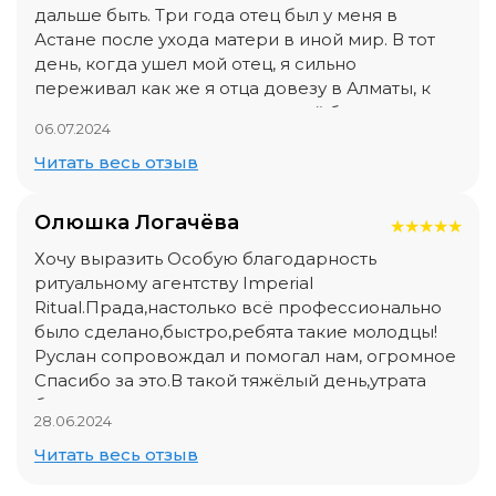
дальше быть. Три года отец был у меня в
Астане после ухода матери в иной мир. В тот
день, когда ушел мой отец, я сильно
переживал как же я отца довезу в Алматы, к
могиле матери, где рядом с ней было
06.07.2024
приготовлено место для отца. Я боялся не
довезти отца, не знал на чем везти. Но, в этот
Читать весь отзыв
день Аллах не дал мне упасть лицом в грязь. Ко
мне на помощь подоспел Руслан с ритуальной
Олюшка Логачëва
★
★
★
★
★
услуги Империал. Буквально ОТ и ДО провел
всю процедуру прощания с отцом. РУСЛАН
Хочу выразить Особую благодарность
продумал и просчитал детально всё.
ритуальному агентству Imperial
Организовал вылет с Астаны, сам встретил нас
Ritual.Прада,настолько всё профессионально
в Алматы. Я благодарен Руслану и Империал за
было сделано,быстро,ребята такие молодцы!
проведенную работу. Дай Аллах здоровья вам
Руслан сопровождал и помогал нам, огромное
и вашим близким. Рақмет көп көп сіздерге!!! Вы
Спасибо за это.В такой тяжёлый день,утрата
проффесионалы своего дела!
близкого человека,когда очень сложно
28.06.2024
собрать все мысли в одно целое,мы не
пожалели,а даже наоборот,что нам
Читать весь отзыв
посоветовали данное агенство.Дай Бог