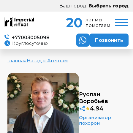
Ваш город:
20
лет мы
помогаем
+77003005098
Позвонить
Круглосуточно
Главная
Назад к Агентам
Руслан
Воробьёв
4.94
Организатор
похорон