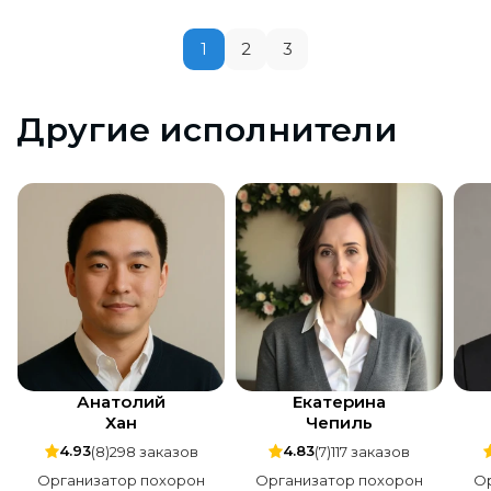
процветания и удачи ребятам с агенства!Они
реально,помогли,все сделали на высшем
1
2
3
уровне для того,чтобы проводить нашего папу
в Последний путь.Благодарю Вас,Руслан и его
команда!
Другие исполнители
Анатолий
Екатерина
Хан
Чепиль
4.93
4.83
(8)
298 заказов
(7)
117 заказов
Организатор похорон
Организатор похорон
О