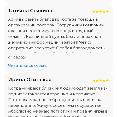
похорон по Исламу. Благодарим Руслана и
компанию Imperial Ritual за помощь в трудное
Татьяна Стикина
★
★
★
★
★
и тяжелое время.
Хочу выразить благодарность за помощь в
организации похорон. Сотрудники компании
оказали неоценимую помощь в трудный
момент. Без лишней суеты, без лишних слов
,ненужной информации, и затрат! Четко
оперативно,грамотно! Особая благодарность
менеджеру Руслану! Спасибо большое!!
04.08.2024
Читать весь отзыв
Ирина Огинская
★
★
★
★
★
Когда умирают близкие люди,уходит земля из-
под ног,становится страшно и непонятно.
Потеряла младшего брата,новость настигла
неожиданно. Живу в соседнем государстве.
Абсолютно не знаю логистики и правил игры в
таких вещах в Казахстане. Как только